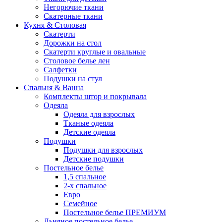
Негорючие ткани
Скатерные ткани
Кухня & Столовая
Скатерти
Дорожки на стол
Скатерти круглые и овальные
Столовое белье лен
Салфетки
Подушки на стул
Спальня & Ванна
Комплекты штор и покрывала
Одеяла
Одеяла для взрослых
Тканые одеяла
Детские одеяла
Подушки
Подушки для взрослых
Детские подушки
Постельное белье
1,5 спальное
2-х спальное
Евро
Семейное
Постельное белье ПРЕМИУМ
Льняное постельное белье