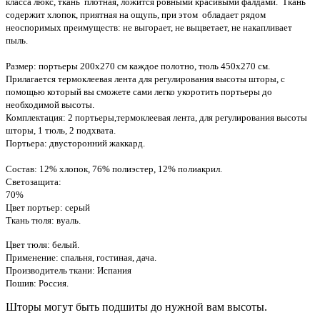
класса люкс, ткань плотная, ложится ровными красивыми фалдами. Ткань
содержит хлопок, приятная на ощупь, при этом обладает рядом
неоспоримых преимуществ: не выгорает, не выцветает, не накапливает
пыль.
Размер: портьеры 200х270 см каждое полотно, тюль 450х270 см.
Прилагается термоклеевая лента для регулирования высоты шторы, с
помощью который вы сможете сами легко укоротить портьеры до
необходимой высоты.
Комплектация: 2 портьеры,термоклеевая лента, для регулирования высоты
шторы, 1 тюль, 2 подхвата.
Портьера: двусторонний жаккард.
Состав: 12% хлопок, 76% полиэстер, 12% полиакрил.
Светозащита:
70%
Цвет портьер: серый
Ткань тюля: вуаль.
Цвет тюля: белый.
Применение: спальня, гостиная, дача.
Производитель ткани: Испания
Пошив: Россия.
Шторы могут быть подшиты до нужной вам высоты.