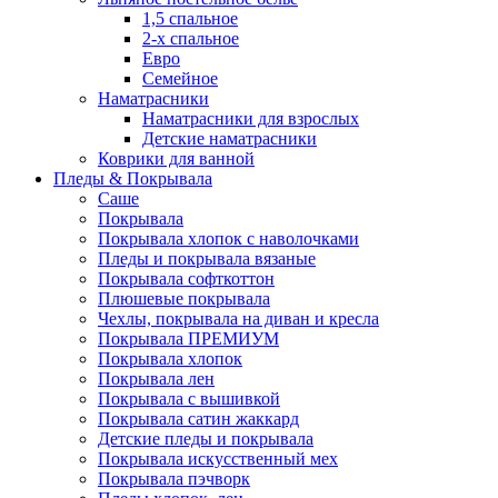
1,5 спальное
2-х спальное
Евро
Семейное
Наматрасники
Наматрасники для взрослых
Детские наматрасники
Коврики для ванной
Пледы & Покрывала
Саше
Покрывала
Покрывала хлопок с наволочками
Пледы и покрывала вязаные
Покрывала софткоттон
Плюшевые покрывала
Чехлы, покрывала на диван и кресла
Покрывала ПРЕМИУМ
Покрывала хлопок
Покрывала лен
Покрывала с вышивкой
Покрывала сатин жаккард
Детские пледы и покрывала
Покрывала искусственный мех
Покрывала пэчворк