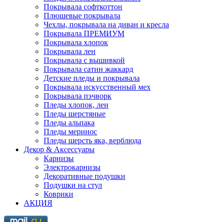
Покрывала софткоттон
Плюшевые покрывала
Чехлы, покрывала на диван и кресла
Покрывала ПРЕМИУМ
Покрывала хлопок
Покрывала лен
Покрывала с вышивкой
Покрывала сатин жаккард
Детские пледы и покрывала
Покрывала искусственный мех
Покрывала пэчворк
Пледы хлопок, лен
Пледы шерстяные
Пледы альпака
Пледы меринос
Пледы шерсть яка, верблюда
Декор & Аксессуары
Карнизы
Электрокарнизы
Декоративные подушки
Подушки на стул
Коврики
АКЦИЯ