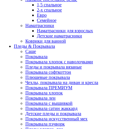
1,5 спальное
2-х спальное
Евро
Семейное
Наматрасники
Наматрасники для взрослых
Детские наматрасники
Коврики для ванной
Пледы & Покрывала
Саше
Покрывала
Покрывала хлопок с наволочками
Пледы и покрывала вязаные
Покрывала софткоттон
Плюшевые покрывала
Чехлы, покрывала на диван и кресла
Покрывала ПРЕМИУМ
Покрывала хлопок
Покрывала лен
Покрывала с вышивкой
Покрывала сатин жаккард
Детские пледы и покрывала
Покрывала искусственный мех
Покрывала пэчворк