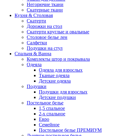
Негорючие ткани
Скатерные ткани
Кухня & Столовая
Скатерти
Дорожки на стол
Скатерти круглые и овальные
Столовое белье лен
Салфетки
Подушки на стул
Спальня & Ванна
Комплекты штор и покрывала
Одеяла
Одеяла для взрослых
Тканые одеяла
Детские одеяла
Подушки
Подушки для взрослых
Детские подушки
Постельное белье
1,5 спальное
2-х спальное
Евро
Семейное
Постельное белье ПРЕМИУМ
Льняное постельное белье