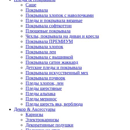
Саше
Покрывала
Покрывала хлопок с наволочками
Пледы и покрывала вязаные
Покрывала софткоттон
Плюшевые покрывала
Чехлы, покрывала на диван и кресла
Покрывала ПРЕМИУМ
Покрывала хлопок
Покрывала лен
Покрывала с вышивкой
Покрывала сатин жаккард
Детские пледы и покрывала
Покрывала искусственный мех
Покрывала пэчворк
Пледы хлопок, лен
Пледы шерстяные
Пледы альпака
Пледы меринос
Пледы шерсть яка, верблюда
Декор & Аксессуары
Карнизы
Электрокарнизы
Декоративные подушки