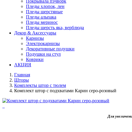
Покрывала пэчворк
Пледы хлопок, лен
Пледы шерстяные
Пледы альпака
Пледы меринос
Пледы шерсть яка, верблюда
Декор & Аксессуары
Карнизы
Электрокарнизы
Декоративные подушки
Подушки на стул
Коврики
АКЦИЯ
Главная
Шторы
Комплекты штор с тюлем
Комплект штор с подхватами Карин серо-розовый
Для увеличен