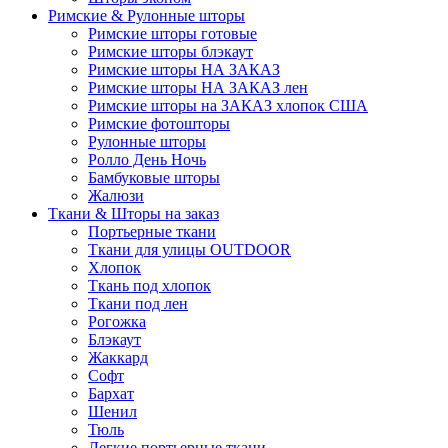
Римские & Рулонные шторы
Римские шторы готовые
Римские шторы блэкаут
Римские шторы НА ЗАКАЗ
Римские шторы НА ЗАКАЗ лен
Римские шторы на ЗАКАЗ хлопок США
Римские фотошторы
Рулонные шторы
Ролло День Ночь
Бамбуковые шторы
Жалюзи
Ткани & Шторы на заказ
Портьерные ткани
Ткани для улицы OUTDOOR
Хлопок
Ткань под хлопок
Ткани под лен
Рогожка
Блэкаут
Жаккард
Софт
Бархат
Шенил
Тюль
Легкие портьерные ткани