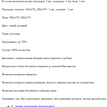
В состав комплекта входят портьеры- 2 шт., подхваты- 2 шт, тюль- 1 шт.
Портьеры: полотно 140х270, 200х270 - 2 шт.; подхват - 2 шт.
Тюль: 300х270, 500х270.
Цвет: серый, розовый.
Ткань: рогожка.
Светозащита: до 70%.
Состав: 100% полиэстер.
Крепление: универсальная шторная лента (крючки и трубка).
Шторы могут быть бесплатно подшиты до нужной Вам высоты.
Возможен пошив на люверсах.
Возможен пошив по вашим размерам, высота и ширина портьер не ограничены.
Возможна доставка бесплатного образца ткани.
Заказывая у нас, Вы существенно экономите свои денежные ресурсы, так как мы работае
С этим товаром покупают