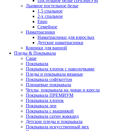
Постельное белье ПРЕМИУМ
Льняное постельное белье
1,5 спальное
2-х спальное
Евро
Семейное
Наматрасники
Наматрасники для взрослых
Детские наматрасники
Коврики для ванной
Пледы & Покрывала
Саше
Покрывала
Покрывала хлопок с наволочками
Пледы и покрывала вязаные
Покрывала софткоттон
Плюшевые покрывала
Чехлы, покрывала на диван и кресла
Покрывала ПРЕМИУМ
Покрывала хлопок
Покрывала лен
Покрывала с вышивкой
Покрывала сатин жаккард
Детские пледы и покрывала
Покрывала искусственный мех