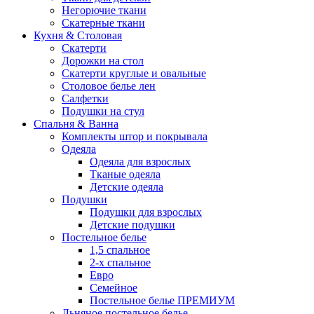
Негорючие ткани
Скатерные ткани
Кухня & Столовая
Скатерти
Дорожки на стол
Скатерти круглые и овальные
Столовое белье лен
Салфетки
Подушки на стул
Спальня & Ванна
Комплекты штор и покрывала
Одеяла
Одеяла для взрослых
Тканые одеяла
Детские одеяла
Подушки
Подушки для взрослых
Детские подушки
Постельное белье
1,5 спальное
2-х спальное
Евро
Семейное
Постельное белье ПРЕМИУМ
Льняное постельное белье