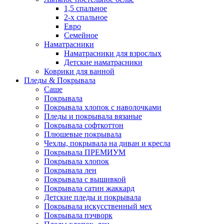
1,5 спальное
2-х спальное
Евро
Семейное
Наматрасники
Наматрасники для взрослых
Детские наматрасники
Коврики для ванной
Пледы & Покрывала
Саше
Покрывала
Покрывала хлопок с наволочками
Пледы и покрывала вязаные
Покрывала софткоттон
Плюшевые покрывала
Чехлы, покрывала на диван и кресла
Покрывала ПРЕМИУМ
Покрывала хлопок
Покрывала лен
Покрывала с вышивкой
Покрывала сатин жаккард
Детские пледы и покрывала
Покрывала искусственный мех
Покрывала пэчворк