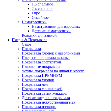
1,5 спальное
2-х спальное
Евро
Семейное
Наматрасники
Наматрасники для взрослых
Детские наматрасники
Коврики для ванной
Пледы & Покрывала
Саше
Покрывала
Покрывала хлопок с наволочками
Пледы и покрывала вязаные
Покрывала софткоттон
Плюшевые покрывала
Чехлы, покрывала на диван и кресла
Покрывала ПРЕМИУМ
Покрывала хлопок
Покрывала лен
Покрывала с вышивкой
Покрывала сатин жаккард
Детские пледы и покрывала
Покрывала искусственный мех
Покрывала пэчворк