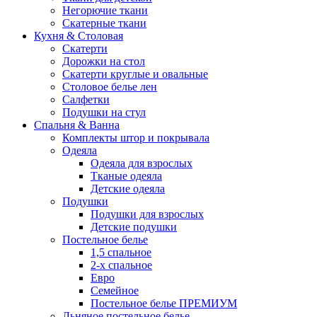
Негорючие ткани
Скатерные ткани
Кухня & Столовая
Скатерти
Дорожки на стол
Скатерти круглые и овальные
Столовое белье лен
Салфетки
Подушки на стул
Спальня & Ванна
Комплекты штор и покрывала
Одеяла
Одеяла для взрослых
Тканые одеяла
Детские одеяла
Подушки
Подушки для взрослых
Детские подушки
Постельное белье
1,5 спальное
2-х спальное
Евро
Семейное
Постельное белье ПРЕМИУМ
Льняное постельное белье