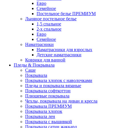
Евро
Семейное
Постельное белье ПРЕМИУМ
Льняное постельное белье
1,5 спальное
2-х спальное
Евро
Семейное
Наматрасники
Наматрасники для взрослых
Детские наматрасники
Коврики для ванной
Пледы & Покрывала
Саше
Покрывала
Покрывала хлопок с наволочками
Пледы и покрывала вязаные
Покрывала софткоттон
Плюшевые покрывала
Чехлы, покрывала на диван и кресла
Покрывала ПРЕМИУМ
Покрывала хлопок
Покрывала лен
Покрывала с вышивкой
Покрывала сатин жаккард