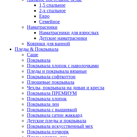
1,5 спальное
2-х спальное
Евро
Семейное
Наматрасники
Наматрасники для взрослых
Детские наматрасники
Коврики для ванной
Пледы & Покрывала
Саше
Покрывала
Покрывала хлопок с наволочками
Пледы и покрывала вязаные
Покрывала софткоттон
Плюшевые покрывала
Чехлы, покрывала на диван и кресла
Покрывала ПРЕМИУМ
Покрывала хлопок
Покрывала лен
Покрывала с вышивкой
Покрывала сатин жаккард
Детские пледы и покрывала
Покрывала искусственный мех
Покрывала пэчворк