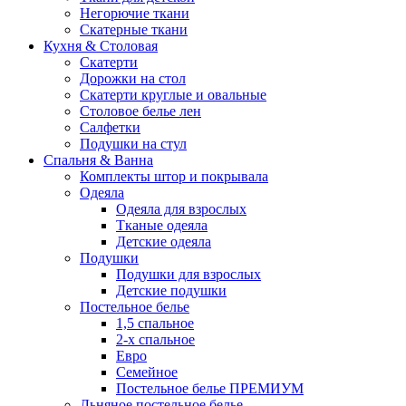
Негорючие ткани
Скатерные ткани
Кухня & Столовая
Скатерти
Дорожки на стол
Скатерти круглые и овальные
Столовое белье лен
Салфетки
Подушки на стул
Спальня & Ванна
Комплекты штор и покрывала
Одеяла
Одеяла для взрослых
Тканые одеяла
Детские одеяла
Подушки
Подушки для взрослых
Детские подушки
Постельное белье
1,5 спальное
2-х спальное
Евро
Семейное
Постельное белье ПРЕМИУМ
Льняное постельное белье