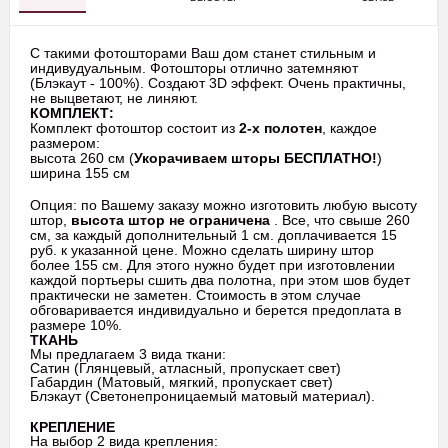
С такими фотошторами Ваш дом станет стильным и
индивудуальным. Фотошторы отлично затемняют
(Блэкаут - 100%). Создают 3D эффект. Очень практичны,
не выцветают, не линяют.
КОМПЛЕКТ:
Комплект фотоштор состоит из
2-х полотен
, каждое
размером:
высота 260 см (
Укорачиваем шторы БЕСПЛАТНО!
)
ширина 155 см
Опция: по Вашему заказу можно изготовить любую высоту
штор,
высота штор не ограничена
. Все, что свыше 260
см, за каждый дополнительный 1 см. доплачивается 15
руб. к указанной цене. Можно сделать ширину штор
более 155 см. Для этого нужно будет при изготовлении
каждой портьеры сшить два полотна, при этом шов будет
практически не заметен. Стоимость в этом случае
обговаривается индивидуально и берется предоплата в
размере 10%.
ТКАНЬ
Мы предлагаем 3 вида ткани:
Сатин (Глянцевый, атласный, пропускает свет)
Габардин (Матовый, мягкий, пропускает свет)
Блэкаут (Светонепроницаемый матовый материал).
КРЕПЛЕНИЕ
На выбор 2 вида крепления: