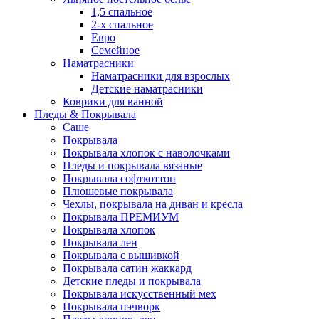
1,5 спальное
2-х спальное
Евро
Семейное
Наматрасники
Наматрасники для взрослых
Детские наматрасники
Коврики для ванной
Пледы & Покрывала
Саше
Покрывала
Покрывала хлопок с наволочками
Пледы и покрывала вязаные
Покрывала софткоттон
Плюшевые покрывала
Чехлы, покрывала на диван и кресла
Покрывала ПРЕМИУМ
Покрывала хлопок
Покрывала лен
Покрывала с вышивкой
Покрывала сатин жаккард
Детские пледы и покрывала
Покрывала искусственный мех
Покрывала пэчворк