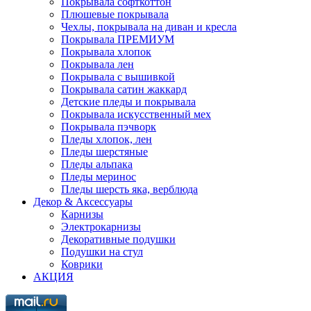
Покрывала софткоттон
Плюшевые покрывала
Чехлы, покрывала на диван и кресла
Покрывала ПРЕМИУМ
Покрывала хлопок
Покрывала лен
Покрывала с вышивкой
Покрывала сатин жаккард
Детские пледы и покрывала
Покрывала искусственный мех
Покрывала пэчворк
Пледы хлопок, лен
Пледы шерстяные
Пледы альпака
Пледы меринос
Пледы шерсть яка, верблюда
Декор & Аксессуары
Карнизы
Электрокарнизы
Декоративные подушки
Подушки на стул
Коврики
АКЦИЯ