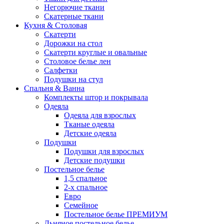
Негорючие ткани
Скатерные ткани
Кухня & Столовая
Скатерти
Дорожки на стол
Скатерти круглые и овальные
Столовое белье лен
Салфетки
Подушки на стул
Спальня & Ванна
Комплекты штор и покрывала
Одеяла
Одеяла для взрослых
Тканые одеяла
Детские одеяла
Подушки
Подушки для взрослых
Детские подушки
Постельное белье
1,5 спальное
2-х спальное
Евро
Семейное
Постельное белье ПРЕМИУМ
Льняное постельное белье