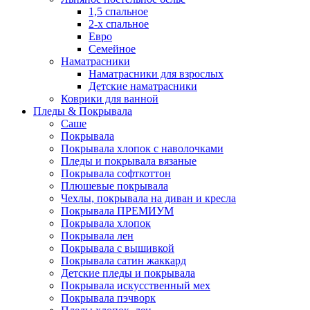
1,5 спальное
2-х спальное
Евро
Семейное
Наматрасники
Наматрасники для взрослых
Детские наматрасники
Коврики для ванной
Пледы & Покрывала
Саше
Покрывала
Покрывала хлопок с наволочками
Пледы и покрывала вязаные
Покрывала софткоттон
Плюшевые покрывала
Чехлы, покрывала на диван и кресла
Покрывала ПРЕМИУМ
Покрывала хлопок
Покрывала лен
Покрывала с вышивкой
Покрывала сатин жаккард
Детские пледы и покрывала
Покрывала искусственный мех
Покрывала пэчворк