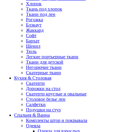
Хлопок
Ткань под хлопок
Ткани под лен
Рогожка
Блэкаут
Жаккард
Софт
Бархат
Шенил
Тюль
Легкие портьерные ткани
Ткани для детской
Негорючие ткани
Скатерные ткани
Кухня & Столовая
Скатерти
Дорожки на стол
Скатерти круглые и овальные
Столовое белье лен
Салфетки
Подушки на стул
Спальня & Ванна
Комплекты штор и покрывала
Одеяла
Одеяла для взрослых