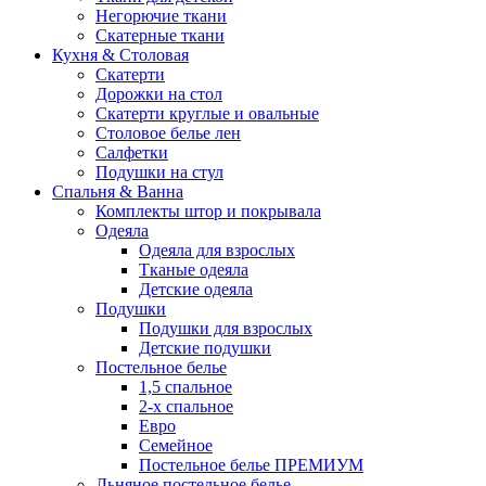
Негорючие ткани
Скатерные ткани
Кухня & Столовая
Скатерти
Дорожки на стол
Скатерти круглые и овальные
Столовое белье лен
Салфетки
Подушки на стул
Спальня & Ванна
Комплекты штор и покрывала
Одеяла
Одеяла для взрослых
Тканые одеяла
Детские одеяла
Подушки
Подушки для взрослых
Детские подушки
Постельное белье
1,5 спальное
2-х спальное
Евро
Семейное
Постельное белье ПРЕМИУМ
Льняное постельное белье