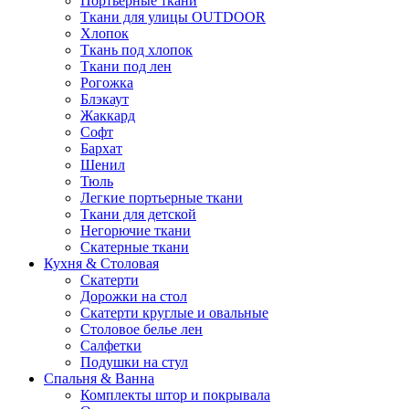
Портьерные ткани
Ткани для улицы OUTDOOR
Хлопок
Ткань под хлопок
Ткани под лен
Рогожка
Блэкаут
Жаккард
Софт
Бархат
Шенил
Тюль
Легкие портьерные ткани
Ткани для детской
Негорючие ткани
Скатерные ткани
Кухня & Столовая
Скатерти
Дорожки на стол
Скатерти круглые и овальные
Столовое белье лен
Салфетки
Подушки на стул
Спальня & Ванна
Комплекты штор и покрывала