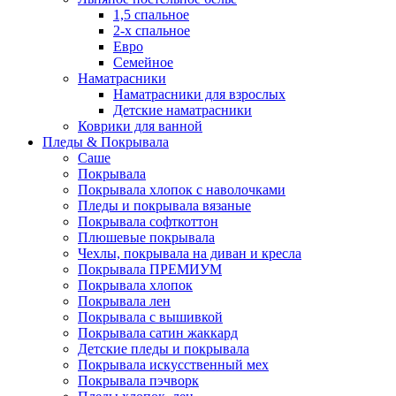
1,5 спальное
2-х спальное
Евро
Семейное
Наматрасники
Наматрасники для взрослых
Детские наматрасники
Коврики для ванной
Пледы & Покрывала
Саше
Покрывала
Покрывала хлопок с наволочками
Пледы и покрывала вязаные
Покрывала софткоттон
Плюшевые покрывала
Чехлы, покрывала на диван и кресла
Покрывала ПРЕМИУМ
Покрывала хлопок
Покрывала лен
Покрывала с вышивкой
Покрывала сатин жаккард
Детские пледы и покрывала
Покрывала искусственный мех
Покрывала пэчворк