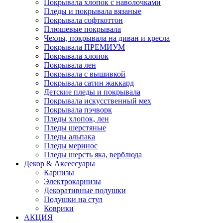
Покрывала хлопок с наволочками
Пледы и покрывала вязаные
Покрывала софткоттон
Плюшевые покрывала
Чехлы, покрывала на диван и кресла
Покрывала ПРЕМИУМ
Покрывала хлопок
Покрывала лен
Покрывала с вышивкой
Покрывала сатин жаккард
Детские пледы и покрывала
Покрывала искусственный мех
Покрывала пэчворк
Пледы хлопок, лен
Пледы шерстяные
Пледы альпака
Пледы меринос
Пледы шерсть яка, верблюда
Декор & Аксессуары
Карнизы
Электрокарнизы
Декоративные подушки
Подушки на стул
Коврики
АКЦИЯ