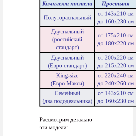
Комплект постели
Простыня
от 143х210 см
Полутораспальный
до 160х230 см
Двуспальный
от 175х210 см
(российский
до 180х220 см
стандарт)
Двуспальный
от 200х220 см
(Евро стандарт)
до 215х220 см
King-size
от 220х240 см
(Евро Макси)
до 240х260 см
Семейный
от 143х210 см
(два пододеяльника)
до 160х230 см
Рассмотрим детально
эти модели: