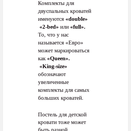
Комплекты для
двуспальных кроватей
именуются
«double»
«2-bed»
или
«full».
То, что у нас
называется «Евро»
может маркироваться
как
«Queen».
«King-size»
обозначают
увеличенные
комплекты для самых
больших кроватей.
Постель для детской
кровати тоже может
быть разной.