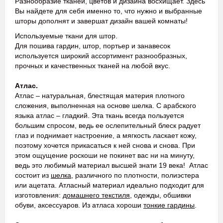
Разнообразие тканей, цветов и дизайна восхищает. Здесь
Вы найдете для себя именно то, что нужно и выбранные
шторы дополнят и завершат дизайн вашей комнаты!
Используемые ткани для штор.
Для пошива гардин, штор, портьер и занавесок
используется широкий ассортимент разнообразных,
прочных и качественных тканей на любой вкус.
Атлас.
Атлас – натуральная, блестящая материя плотного
сложения, выполненная на основе шелка. С арабского
языка атлас – гладкий. Эта ткань всегда пользуется
большим спросом, ведь ее ослепительный блеск радует
глаз и поднимает настроение, а мягкость ласкает кожу,
поэтому хочется прикасаться к ней снова и снова. При
этом ощущение роскоши не покинет вас ни на минуту,
ведь это любимый материал высшей знати 19 века! Атлас
состоит из
шелка
, различного по плотности, полиэстера
или ацетата. Атласный материал идеально подходит для
изготовления:
домашнего текстиля
, одежды, обшивки
обуви, аксессуаров. Из атласа хороши
тонкие гардины
.