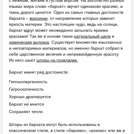
с нежным, мягким и густым ворсом. На абсолютно разных
языках мира слово «бархат» звучит одинаково красиво, а
ткань дорого ценится. Одно из самых главных достоинств
бархата –
ворсинки
, от направления которых зависит
яркость материи. Это настоящее чудо, ведь на солнце,
бархат вдруг может неожиданно запылать яркими
красками! Так же в основе ткани
натуральный шелк
и
химические волокна
. Существует множество изысканных
и неповторимых материалов, но именно бархат собрал в
себе царственное величие и непревзойденную красоту.
Из него шьют
шторы на подкладке.
Бархат имеет ряд достоинств:
Гипоаллергенность
Гигроскопичность
Хорошо драпируется
Бархат не мнется
Сохраняет тепло
Шторы из бархата могут быть использованы в
классическом стиле, в стиле «барокко», «рококо» или же в