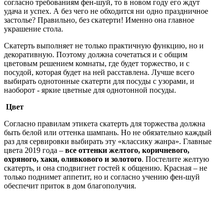
согласно требованиям фен-шуй, то в новом году его ждут
удача и успех. А без чего не обходится ни одно праздничное
застолье? Правильно, без скатерти! Именно она главное
украшение стола.
Скатерть выполняет не только практичную функцию, но и
декоративную. Поэтому должна сочетаться и с общим
цветовым решением комнаты, где будет торжество, и с
посудой, которая будет на ней расставлена. Лучше всего
выбирать однотонные скатерти для посуды с узорами, и
наоборот - яркие цветные для однотонной посуды.
Цвет
Согласно правилам этикета скатерть для торжества должна
быть белой или оттенка шампань. Но не обязательно каждый
раз для сервировки выбирать эту «классику жанра». Главные
цвета 2019 года –
все оттенки желтого, коричневого,
охряного, хаки, оливкового и золотого
. Постелите желтую
скатерть, и она сподвигнет гостей к общению. Красная – не
только поднимет аппетит, но и согласно учению фен-шуй
обеспечит приток в дом благополучия.