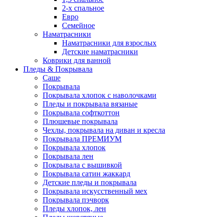
2-х спальное
Евро
Семейное
Наматрасники
Наматрасники для взрослых
Детские наматрасники
Коврики для ванной
Пледы & Покрывала
Саше
Покрывала
Покрывала хлопок с наволочками
Пледы и покрывала вязаные
Покрывала софткоттон
Плюшевые покрывала
Чехлы, покрывала на диван и кресла
Покрывала ПРЕМИУМ
Покрывала хлопок
Покрывала лен
Покрывала с вышивкой
Покрывала сатин жаккард
Детские пледы и покрывала
Покрывала искусственный мех
Покрывала пэчворк
Пледы хлопок, лен