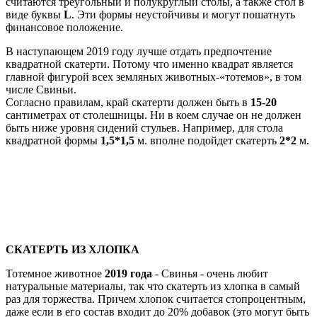
считаются треугольный и полукруглый столы, а также стол в
виде буквы
L
. Эти формы неустойчивы и могут пошатнуть
финансовое положение.
В наступающем 2019 году лучше отдать предпочтение
квадратной скатерти. Потому что именно квадрат является
главной фигурой всех земляных животных-«тотемов», в том
числе Свиньи.
Согласно правилам, край скатерти должен быть в
15-20
сантиметрах от столешницы. Ни в коем случае он не должен
быть ниже уровня сидений стульев. Например, для стола
квадратной формы
1,5*1,5
м. вполне подойдет скатерть
2*2
м.
СКАТЕРТЬ ИЗ ХЛОПКА
Тотемное животное
2019 года
- Свинья - очень любит
натуральные материалы, так что скатерть из хлопка в самый
раз для торжества. Причем хлопок считается стопроцентным,
даже если в его состав входит до 20% добавок (это могут быть