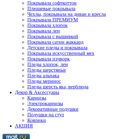
Покрывала софткоттон
Плюшевые покрывала
Чехлы, покрывала на диван и кресла
Покрывала ПРЕМИУМ
Покрывала хлопок
Покрывала лен
Покрывала с вышивкой
Покрывала сатин жаккард
Детские пледы и покрывала
Покрывала искусственный мех
Покрывала пэчворк
Пледы хлопок, лен
Пледы шерстяные
Пледы альпака
Пледы меринос
Пледы шерсть яка, верблюда
Декор & Аксессуары
Карнизы
Электрокарнизы
Декоративные подушки
Подушки на стул
Коврики
АКЦИЯ