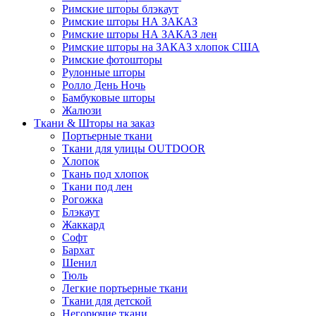
Римские шторы блэкаут
Римские шторы НА ЗАКАЗ
Римские шторы НА ЗАКАЗ лен
Римские шторы на ЗАКАЗ хлопок США
Римские фотошторы
Рулонные шторы
Ролло День Ночь
Бамбуковые шторы
Жалюзи
Ткани & Шторы на заказ
Портьерные ткани
Ткани для улицы OUTDOOR
Хлопок
Ткань под хлопок
Ткани под лен
Рогожка
Блэкаут
Жаккард
Софт
Бархат
Шенил
Тюль
Легкие портьерные ткани
Ткани для детской
Негорючие ткани