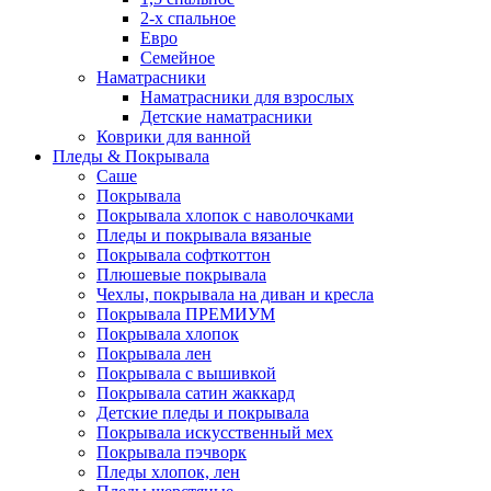
2-х спальное
Евро
Семейное
Наматрасники
Наматрасники для взрослых
Детские наматрасники
Коврики для ванной
Пледы & Покрывала
Саше
Покрывала
Покрывала хлопок с наволочками
Пледы и покрывала вязаные
Покрывала софткоттон
Плюшевые покрывала
Чехлы, покрывала на диван и кресла
Покрывала ПРЕМИУМ
Покрывала хлопок
Покрывала лен
Покрывала с вышивкой
Покрывала сатин жаккард
Детские пледы и покрывала
Покрывала искусственный мех
Покрывала пэчворк
Пледы хлопок, лен