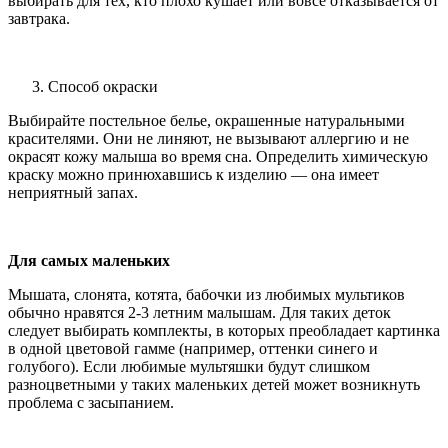
выбирать для тех, кто плохо кушает или вовсе отказывается от
завтрака.
Способ окраски
Выбирайте постельное белье, окрашенные натуральными
красителями. Они не линяют, не вызывают аллергию и не
окрасят кожу малыша во время сна. Определить химическую
краску можно принюхавшись к изделию — она имеет
неприятный запах.
Для самых маленьких
Мышата, слонята, котята, бабочки из любимых мультиков
обычно нравятся 2-3 летним малышам. Для таких деток
следует выбирать комплекты, в которых преобладает картинка
в одной цветовой гамме (например, оттенки синего и
голубого). Если любимые мультяшки будут слишком
разноцветными у таких маленьких детей может возникнуть
проблема с засыпанием.