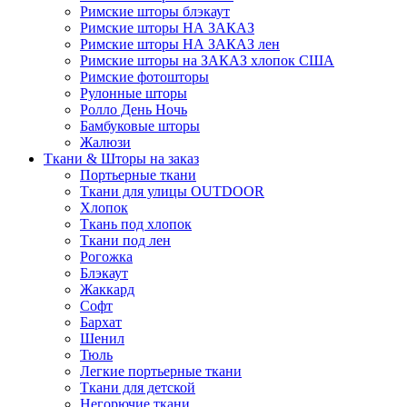
Римские шторы блэкаут
Римские шторы НА ЗАКАЗ
Римские шторы НА ЗАКАЗ лен
Римские шторы на ЗАКАЗ хлопок США
Римские фотошторы
Рулонные шторы
Ролло День Ночь
Бамбуковые шторы
Жалюзи
Ткани & Шторы на заказ
Портьерные ткани
Ткани для улицы OUTDOOR
Хлопок
Ткань под хлопок
Ткани под лен
Рогожка
Блэкаут
Жаккард
Софт
Бархат
Шенил
Тюль
Легкие портьерные ткани
Ткани для детской
Негорючие ткани